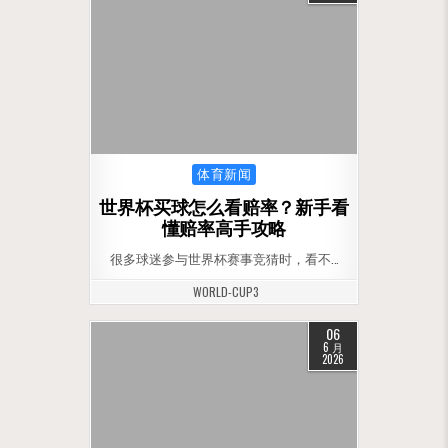
Posted in
体育新闻
世界杯买球怎么看赔率？新手看
懂赔率高手攻略
很多球迷参与世界杯赛事竞猜时，看不…
WORLD-CUP3
06
6 月
2026