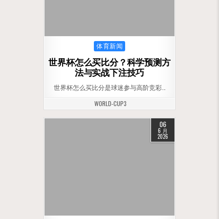
Posted in
体育新闻
世界杯怎么买比分？科学预测方
法与实战下注技巧
世界杯怎么买比分是球迷参与高阶竞彩…
WORLD-CUP3
06
6 月
2026