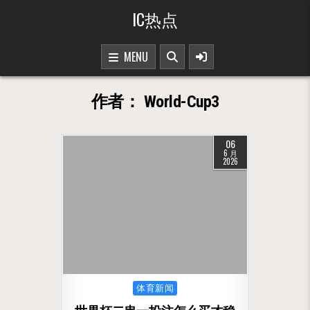
Skip to content
IC热点
MENU
作者：
World-Cup3
06
6 月
2026
Posted in
体育新闻