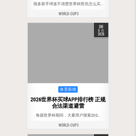
很多新手球迷不清楚世界杯胜负怎么买…
WORLD-CUP3
06
6 月
2026
Posted in
体育新闻
2026世界杯买球APP排行榜 正规
合法渠道避雷
每届世界杯期间，大量用户搜索202…
WORLD-CUP3