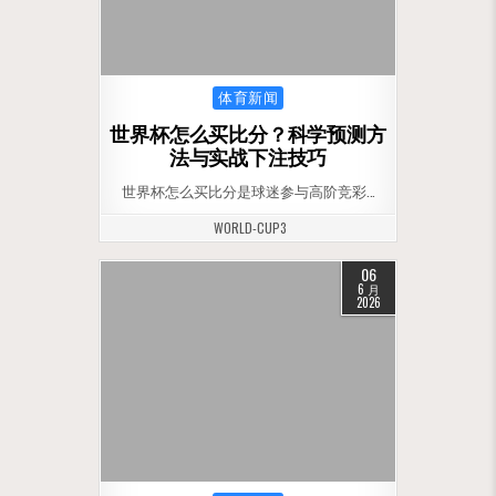
Posted in
体育新闻
世界杯怎么买比分？科学预测方
法与实战下注技巧
世界杯怎么买比分是球迷参与高阶竞彩…
WORLD-CUP3
06
6 月
2026