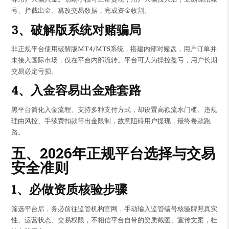
号、拦截出金、篡改交易数据，完成资金收割。
3、破解版系统对赌骗局
非正规平台使用破解版MT4/MT5系统，搭建内部对赌盘，用户订单并
未接入国际市场，仅在平台内部流转。平台可人为操控盈亏，用户长期
交易必定亏损。
4、入金容易出金难套路
黑平台简化入金流程、支持多种支付方式，却设置高额流水门槛、违规
理由风控、手续费扣款等出金限制，故意阻碍用户提现，最终卷款跑
路。
五、2026年正规平台选择与交易
安全准则
1、必做资质核验步骤
筛选平台后，务必前往监管机构官网，手动输入监管编号核验牌照真实
性、运营状态、交易权限，不相信平台自带的资质截图、宣传文案，杜