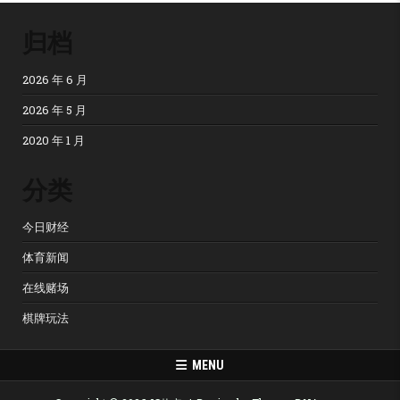
归档
2026 年 6 月
2026 年 5 月
2020 年 1 月
分类
今日财经
体育新闻
在线赌场
棋牌玩法
MENU