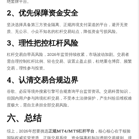
绝套牌平台。
2、优先保障资金安全
坚决选择具备第三方资金隔离、正规跨境支付渠道的平台，避开无资
质、无公示、小众不知名的杠杆交易站点，降低资金亏损风险。
3、理性把控杠杆风险
杠杆交易自带高风险，2026年监管持续收紧，市场波动加剧。交易者
需合理控制杠杆比例、轻仓交易、设置止盈止损，杜绝重仓博弈、频繁
交易，理性参与投资。
4、认清交易合规边界
谷歌、必应等境外搜索引擎可合规查询平台监管资讯、交易科普知识，
但国内用户参与跨境杠杆交易，不受本土法律保护，产生纠纷后维权难
度极大，需自主承担全部交易风险。
六、总结
综上，2026年想要挑选
正规MT4/MT5杠杆平台
，核心核心在于核验
国际权威监管资质、正版交易系统、资金隔离机制与透明交易规则。境