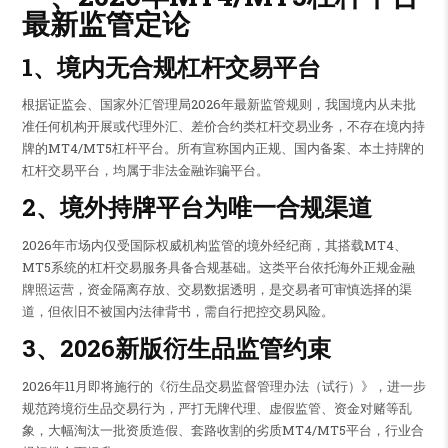
最新监管定论
1、境内无合规杠杆交易平台
根据证监会、国家外汇管理局2026年最新监管规则，我国境内从未批
准任何机构开展或代理外汇、差价合约类杠杆交易业务，不存在境内持
牌的MT4/MT5杠杆平台。所有宣称国内正规、国内备案、本土持牌的
杠杆交易平台，均属于非法金融诈骗平台。
2、境外持牌平台为唯一合规渠道
2026年市场内仅受国际权威机构监管的境外经纪商，其搭载MT4、
MT5系统的杠杆交易服务具备合规基础。这类平台依托海外正规金融
牌照运营，资金隔离存放、交易数据透明，是交易者可审慎选择的渠
道，但依旧不被国内法律背书，需自行把控交易风险。
3、2026新版衍生品监管约束
2026年11月即将施行的《衍生品交易监督管理办法（试行）》，进一步
规范跨境衍生品交易行为，严打无牌代理、虚假监管、资金对赌等乱
象，大幅淘汰一批资质造假、套路收割的劣质MT4/MT5平台，行业合