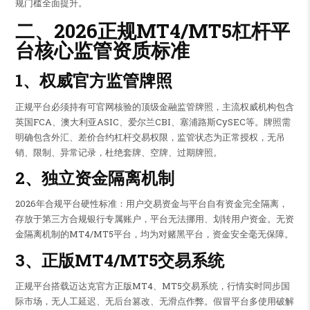
规门槛全面提升。
二、2026正规MT4/MT5杠杆平
台核心监管资质标准
1、权威官方监管牌照
正规平台必须持有可官网核验的顶级金融监管牌照，主流权威机构包含
英国FCA、澳大利亚ASIC、爱尔兰CBI、塞浦路斯CySEC等。牌照需
明确包含外汇、差价合约杠杆交易权限，监管状态为正常授权，无吊
销、限制、异常记录，杜绝套牌、空牌、过期牌照。
2、独立资金隔离机制
2026年合规平台硬性标准：用户交易资金与平台自有资金完全隔离，
存放于第三方合规银行专属账户，平台无法挪用、划转用户资金。无资
金隔离机制的MT4/MT5平台，均为对赌黑平台，资金安全毫无保障。
3、正版MT4/MT5交易系统
正规平台搭载迈达克官方正版MT4、MT5交易系统，行情实时同步国
际市场，无人工延迟、无后台篡改、无滑点作弊。假冒平台多使用破解