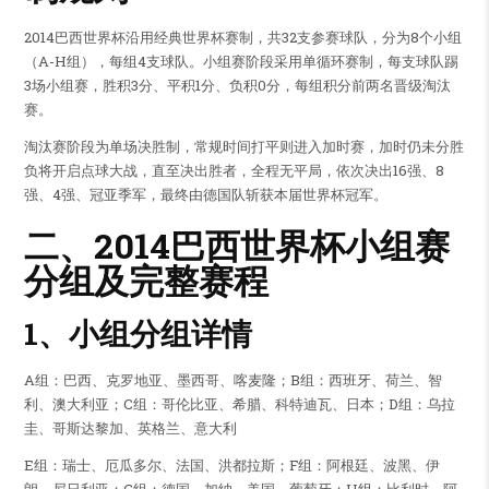
2014巴西世界杯沿用经典世界杯赛制，共32支参赛球队，分为8个小组
（A-H组），每组4支球队。小组赛阶段采用单循环赛制，每支球队踢
3场小组赛，胜积3分、平积1分、负积0分，每组积分前两名晋级淘汰
赛。
淘汰赛阶段为单场决胜制，常规时间打平则进入加时赛，加时仍未分胜
负将开启点球大战，直至决出胜者，全程无平局，依次决出16强、8
强、4强、冠亚季军，最终由德国队斩获本届世界杯冠军。
二、2014巴西世界杯小组赛
分组及完整赛程
1、小组分组详情
A组：巴西、克罗地亚、墨西哥、喀麦隆；B组：西班牙、荷兰、智
利、澳大利亚；C组：哥伦比亚、希腊、科特迪瓦、日本；D组：乌拉
圭、哥斯达黎加、英格兰、意大利
E组：瑞士、厄瓜多尔、法国、洪都拉斯；F组：阿根廷、波黑、伊
朗、尼日利亚；G组：德国、加纳、美国、葡萄牙；H组：比利时、阿