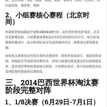
尔及利亚、俄罗斯、韩国
2、小组赛核心赛程（北京时
间）
本届世界杯揭幕战于
6月13日04:00
打响，由巴西对阵克罗地亚，正式
开启赛事征程。小组赛整体赛程从6月13日持续至6月27日，每日多场
赛事轮番进行，各小组球队依次完成单循环对决，角逐淘汰赛晋级名
额。
各组焦点赛事包含巴西主场对决墨西哥、西班牙迎战荷兰、德国对阵加
纳、阿根廷交手波黑等经典对决，所有小组赛结果直接决定16强晋级名
单，是本届世界杯的基础核心阶段。小组赛结束后，各小组前两名共16
支球队顺利晋级淘汰赛阶段。
三、2014巴西世界杯淘汰赛
阶段完整对阵
1、1/8决赛（6月29日-7月1日）