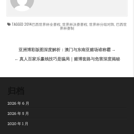
TAGGED
2014巴西世界杯全赛程
,
世界杯决赛赛程
,
世界杯分组对阵
,
巴西世
界杯赛制
文章导航
亚洲博彩版图深度解析：澳门与东南亚赌场谁称霸 →
← 真人百家乐赢钱技巧是骗局｜赌博套路与危害深度揭秘
归档
2026 年 6 月
2026 年 5 月
2020 年 1 月