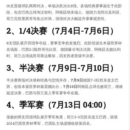
16支晋级球队两两对决，单场决胜决出8强。多场经典赛事诞生于此阶
段，包含巴西点球淘汰智利、阿根廷绝杀瑞士、德国力克阿尔及利亚、
荷兰完胜墨西哥等焦点对局，强强对决大幅提升赛事观赏性。
2、1/4决赛（7月4日-7月6日）
8支强队展开四强争夺战，赛事竞争愈发激烈。此阶段诞生本届世界杯
名场面，巴西2-1险胜哥伦比亚、德国爆冷淘汰法国、阿根廷击败比利
时、荷兰点球战胜哥斯达黎加，四支胜者晋级半决赛。
3、半决赛（7月9日-7月10日）
半决赛两场对决堪称经典与悲情并存，
7月9日
德国7-1狂胜东道主巴
西，创造本届世界杯最震撼比分；
7月10日
阿根廷点球击败荷兰，艰难
挺进决赛，巴西与荷兰落入季军赛争夺名额。
4、季军赛（7月13日 04:00）
落败的两支四强球队展开季军角逐，荷兰3-0完胜东道主巴西，斩获
2014巴西世界杯季军，巴西队主场遗憾收获第四名。