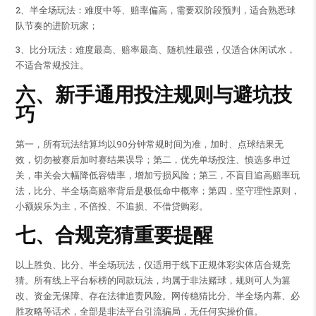
2、半全场玩法：难度中等、赔率偏高，需要双阶段预判，适合熟悉球
队节奏的进阶玩家；
3、比分玩法：难度最高、赔率最高、随机性最强，仅适合休闲试水，
不适合常规投注。
六、新手通用投注规则与避坑技
巧
第一，所有玩法结算均以90分钟常规时间为准，加时、点球结果无
效，切勿被赛后加时赛结果误导；第二，优先单场投注、慎选多串过
关，串关会大幅降低容错率，增加亏损风险；第三，不盲目追高赔率玩
法，比分、半全场高赔率背后是极低命中概率；第四，坚守理性原则，
小额娱乐为主，不倍投、不追损、不借贷购彩。
七、合规竞猜重要提醒
以上胜负、比分、半全场玩法，仅适用于线下正规体彩实体店合规竞
猜。所有线上平台标榜的同款玩法，均属于非法赌球，规则可人为篡
改、资金无保障、存在法律追责风险。网传稳猜比分、半全场内幕、必
胜攻略等话术，全部是非法平台引流骗局，无任何实操价值。