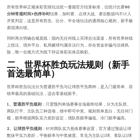
所有世界杯正规体彩竞猜玩法统一遵循官方结算标准，仅统计比赛
90
分钟常规时间+伤停补时
结果，加时赛、点球大战、赛后数据均不计入
开奖判定，这是所有胜负、比分、半全场玩法的通用核心规则，新手极
易混淆出错。
同时再次明确合规底线：国内无任何线上买球合法渠道，所有世界杯线
上投注、境外平台、私局赌球均属非法行为，存在资金诈骗与法律风
险，唯一合规方式为线下持证体彩实体店购彩。
二、世界杯胜负玩法规则（新手
首选最简单）
世界杯胜负玩法分为普通胜平负与让球胜平负两种，是入门最简单、容
错率最高的基础玩法，适合零基础新手。
1、普通胜平负规则
：只需预判单场赛事全场最终结果，分为主队胜、
两队打平、主队负三种选项，猜中即可中奖。规则简单直白，无任何门
槛，赔率根据两队实力差距设定，强队胜赔率偏低、冷门赔率偏高。
2、让球胜平负规则
：针对两队实力悬殊赛事设置，官方通过预设让球
数抹平实力差距，平衡赔率与中奖难度。常见为主队让1球、客队让1球