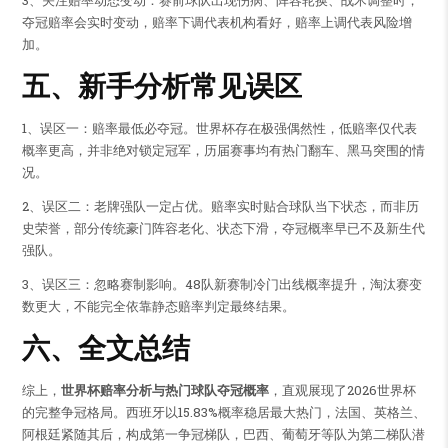
3、关注赔率动态变动：赛前球队出现伤病、阵容轮换、战术调整时，
夺冠赔率会实时变动，赔率下调代表机构看好，赔率上调代表风险增
加。
五、新手分析常见误区
1、误区一：赔率最低必夺冠。世界杯存在极强偶然性，低赔率仅代表
概率更高，并非绝对锁定冠军，历届赛事均有热门翻车、黑马突围的情
况。
2、误区二：老牌强队一定占优。赔率实时贴合球队当下状态，而非历
史荣誉，部分传统豪门阵容老化、状态下滑，夺冠概率早已不及新生代
强队。
3、误区三：忽略赛制影响。48队新赛制冷门出线概率提升，淘汰赛变
数更大，不能完全依靠静态赔率判定最终结果。
六、全文总结
综上，
世界杯赔率分析与热门球队夺冠概率
，直观展现了2026世界杯
的完整争冠格局。西班牙以15.83%概率稳居最大热门，法国、英格兰、
阿根廷紧随其后，构成第一争冠梯队，巴西、葡萄牙等队为第二梯队潜