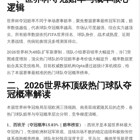
逻辑
世界杯夺冠赔率不同于单场赛事赔率，聚焦整届赛事最终冠军归属，赔
率数值越低，代表球队夺冠概率越高、市场认可度越强、综合实力越顶
尖。所有赔率数据依托FIFA世界排名、球队身价、战术成熟度、近期
大赛战绩、伤病轮换情况多维测算得出。
2026世界杯为48队扩军新赛制，强队小组赛容错率大幅提升，冷门突
围难度增加，顶尖热门球队的夺冠赔率参考价值大幅提升，概率数据更
贴合真实竞技格局。目前权威数据机构Opta通过超级计算机模拟，给
出了本届赛事最精准的热门球队夺冠概率榜单。
二、2026世界杯顶级热门球队夺
冠概率解读
本届世界杯争冠格局呈现欧洲三强领跑、南美双雄紧随其后的态势，各
热门球队赔率与夺冠概率层次分明，竞争梯度清晰。
1、西班牙（夺冠概率15.83%｜赔率榜首）
：西班牙是本届世界杯最大
夺冠热门，凭借欧洲杯冠军班底、连续31场不败的稳定战绩和极致传控
体系领跑概率榜单。球队年轻阵容深度充足，亚马尔、佩德里等新星撑