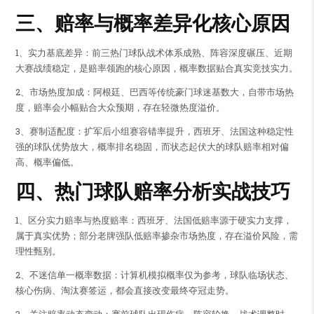
三、赔率与概率差异化核心原因
1、实力基底差异：前三热门球队战术体系成熟、阵容深度碾压、近期
大赛战绩稳定，是赔率领跑的核心原因，概率数据贴合真实竞技实力。
2、市场热度加成：阿根廷、巴西等传统豪门球迷基数大，自带市场热
度，赔率会小幅贴合大众预期，存在轻微热度溢价。
3、赛制适配度：扩军后小组赛容错率提升，西班牙、法国这种稳定性
强的球队优势放大，概率排名稳固，而状态起伏大的球队赔率相对偏
高、概率偏低。
四、热门球队赔率分析实战技巧
1、区分实力赔率与热度赔率：西班牙、法国低赔率源于硬实力支撑，
属于真实优势；部分老牌强队低赔率掺杂市场热度，存在溢价风险，需
理性甄别。
2、不迷信单一概率数据：计算机模拟概率仅为参考，球队临场状态、
核心伤病、淘汰赛签运，都会直接改变最终夺冠走势。