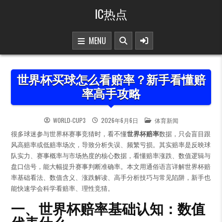
Skip to content
IC热点
MENU
世界杯买球怎么看赔率？新手看懂赔
率高手攻略
POSTED IN
WORLD-CUP3
2026年6月6日
体育新闻
很多球迷参与世界杯赛事竞猜时，看不懂
世界杯赔率
数据，只会盲目跟
风高赔率或低赔率场次，导致分析失误、频繁亏损。其实赔率是反映球
队实力、赛事概率与市场热度的核心数据，看懂赔率涨跌、数值逻辑与
盘口信号，能大幅提升赛事判断准确率。本文用通俗语言详解世界杯赔
率基础看法、数值含义、涨跌解读、高手分析技巧与常见陷阱，新手也
能快速学会科学看赔率、理性竞猜。
一、世界杯赔率基础认知：数值