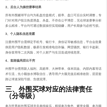
2、后台人为操控赛事结果
所有外围赌球平台均为私盘控盘模式，赔率、盘口可后台实时调整，专
门针对用户投注热度诱盘、杀盘。不存在公平博弈，无论球迷赛事分析
多么精准，平台均可通过数据操控实现稳赚，用户长期参与必然亏损。
3、个人隐私信息泄露
注册外围平台需绑定手机号、银行卡、身份证等敏感信息，平台会批量
倒卖用户隐私数据，极易引发精准电信诈骗、网贷骚扰、银行卡盗刷、
身份冒用等二次风险，对个人财产与生活造成持续危害。
4、套路骗局层出不穷
外围平台惯用新人福利、高赔率、大神带单、保本回血、内部内幕等话
术引流，先小额放水博取信任，诱导用户大额充值后精准收割，层层套
路让球迷深陷亏损、负债泥潭。
三、外围买球对应的法律责任
（分等级）
参与世界杯外围买球并非单纯娱乐，根据参与角色、赌资金额、参与频