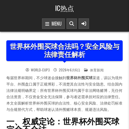
Skip to content
IC热点
MENU
世界杯外围买球合法吗？安全风险与
法律责任解析
POSTED IN
WORLD-CUP3
2026年6月6日
体育新闻
每届世界杯期间，不少球迷会接触到
世界杯外围买球
渠道，误以为境外
平台、外围盘口属于正规博彩，不清楚其合法性与安全隐患。结合国内
法律法规明确界定：所有世界杯外围买球均属于非法网络赌博，无任何
合法资质，不仅资金安全无法保障，参与者还需承担对应的法律责任。
本文全面解析世界杯外围买球的合法性、核心安全风险、法律处罚标准
与合规替代方式，帮助球迷认清外围赌球本质、规避违法风险。
一、权威定论：世界杯外围买球