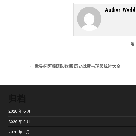
Author:
World
文章导航
← 世界杯阿根廷队数据 历史战绩与球员统计大全
归档
2026 年 6 月
2026 年 5 月
2020 年 1 月