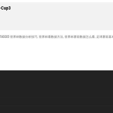
-Cup3
TAGGED
世界杯数据分析技巧
,
世界杯看数据方法
,
世界杯赛前数据怎么看
,
足球赛前基