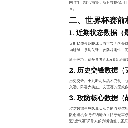
同时牢记核心前提：所有数据仅用
果。
二、世界杯赛前
1. 近期状态数据
近期状态是反映球队当下实力的关
均进球、场均失球、攻防稳定性，
新手技巧：优先参考近3场最新赛
2. 历史交锋数据
历史交锋用于判断两队战术克制、
久远、阵容大换血、友谊赛的无效
3. 攻防核心数据
攻防数据是球队真实实力的直观体
队创造机会与终结能力；防守端重点
避“运气进球”带来的判断偏差，还