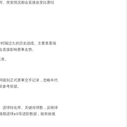
挥、突发情况都会直接改变比赛结
考时隔过久的历史战绩。主要查看场
会直接影响赛事走势。
水准。
同级别正式赛事交手记录，忽略年代
前参考依据。
、进球转化率、关键传球数，反映球
预期进球xG等进阶数据，能有效规