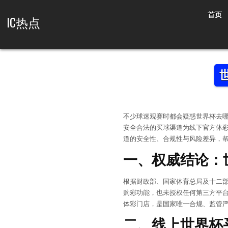
Skip to content
首页
IC热点
不少球迷观赛时都会疑惑世界杯去哪
安全合法的买球渠道为线下官方体彩
道的安全性、合规性与风险差异，
一、权威结论：
根据财政部、国家体育总局及十二部
购彩功能，也未授权任何第三方平
体彩门店，是国家唯一合规、监管
二、线上世界杯