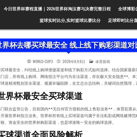
今日世界杯赛程直播｜2026世界杯淘汰赛与决赛完整日程
全球博彩
篮球实时比分,实时篮球比赛比分
足球即时比分直
世界杯去哪买球最安全 线上线下购彩渠道对
POSTED IN
WORLD-CUP3
2026年6月6日
体育新闻
买球最安全，纠结线上购球便捷渠道和线下购彩方式如何选择。结合国家最新彩
门店，所有线上购球、网络投注平台均为非法渠道，存在极大安全隐患**。本
帮球迷精准甄别安全渠道、规避诈骗陷阱，全文总分总结构，关键词自然预埋，
世界杯最安全买球渠道
门联合监管公告，目前国内**无任何官方授权的线上售彩业务**，体育彩票从
台开展世界杯投注业务。世界杯所有线上买球渠道均属于非法私彩或网络赌博范
严格、资金安全的世界杯购彩渠道，也是球迷唯一安全的购球选择。
买球渠道全面风险解析