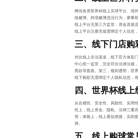
网传各类世界杯线上买球平台、境外
络赌博、跨境赌博违法行为，赛事期
线上平台无第三方监管，资金直接
线上平台注册充值需绑定个人信息
三、线下门店购
对比线上非法渠道，线下官方体彩
中心统一监管，完全符合法律法规
黑款等套路。第三，规则透明，世
线下购彩无需绑定个人隐私信息，
四、世界杯线上
从合规性、安全性、风险性、实用
性上，线上资金、隐私、法律三重
营；体验上，线上看似便捷，实则
择。
五、线上购球常