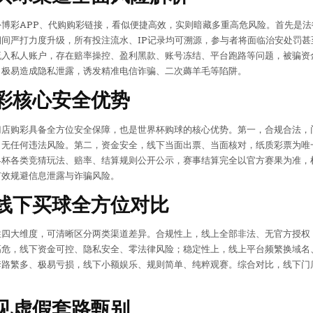
博彩APP、代购购彩链接，看似便捷高效，实则暗藏多重高危风险。首先是
间严打力度升级，所有投注流水、IP记录均可溯源，参与者将面临治安处罚甚
流入私人账户，存在赔率操控、盈利黑款、账号冻结、平台跑路等问题，被骗资
，极易造成隐私泄露，诱发精准电信诈骗、二次薅羊毛等陷阱。
彩核心安全优势
门店购彩具备全方位安全保障，也是世界杯购球的核心优势。第一，合规合法，
，无任何违法风险。第二，资金安全，线下当面出票、当面核对，纸质彩票为唯
界杯各类竞猜玩法、赔率、结算规则公开公示，赛事结算完全以官方赛果为准，
有效规避信息泄露与诈骗风险。
线下买球全方位对比
性四大维度，可清晰区分两类渠道差异。合规性上，线上全部非法、无官方授权
高危，线下资金可控、隐私安全、零法律风险；稳定性上，线上平台频繁换域名
套路繁多、极易亏损，线下小额娱乐、规则简单、纯粹观赛。综合对比，线下门
见虚假套路甄别