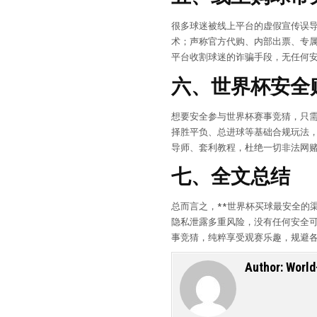
很多球迷被线上平台的虚假宣传误
术；声称官方代购、内部出票、专属
平台收割球迷的诈骗手段，无任何
六、世界杯安全
想要安全参与世界杯赛事竞猜，只
择胜平负、总进球等基础合规玩法
导师、套利教程，杜绝一切非法网
七、全文总结
总而言之，**世界杯买球最安全的
隐私泄露多重风险，没有任何安全
事竞猜，纯粹享受观赛乐趣，规避
Author:
World