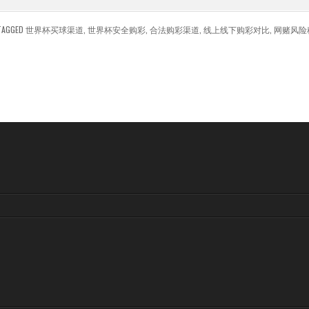
AGGED
世界杯买球渠道
,
世界杯安全购彩
,
合法购彩渠道
,
线上线下购彩对比
,
网赌风险