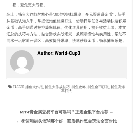
损，避免更大亏损。
综上，捕鱼大作战的核心是“精准控炮找爆率、多元渠道赚金币”，新手
从基础认知入手，掌握低炮值稳赚打法，借助日常任务与活动快速积累
金币；高手则通过把控爆率规律、优化道具使用，提升收益上限。本文
汇总的技巧与方法，贴合游戏实战场景，兼顾易懂性与实用性，帮助不
同水平玩家避开误区，高效提升爆率、快速获取金币，畅享捕鱼乐趣。
Author:
World-Cup3
TAGGED
捕鱼大作战
,
捕鱼大作战技巧
,
捕鱼攻略
,
捕鱼金币获取
,
捕鱼高爆
率打法
文章导航
MT4贵金属交易平台可靠吗？正规金银平台推荐 →
← 街篮和街头篮球哪个好｜画质操作氪金玩法全面对比