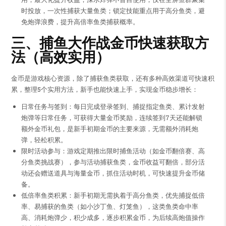
时投放，一次性捕获大量鱼类；锁定技能重点用于高分鱼类，避
免炮弹浪费，提升高倍率鱼类捕获概率。
三、捕鱼大作战金币快速获取方
法（高效实用）
金币是游戏核心资源，除了捕获鱼类获取，还有多种高效渠道可快速积
累，整理5个实用方法，新手也能快速上手，实现金币稳步增长：
日常任务与签到：每日完成登录签到、捕捉指定鱼类、累计发射
炮弹等日常任务，可获得大量金币奖励，连续签到7天还能解锁
额外金币礼包，是新手初期金币的主要来源，无需额外消耗炮
弹，轻松积累。
限时活动参与：游戏定期推出限时捕鱼活动（如金币翻倍赛、高
分鱼类挑战赛），参与活动捕获鱼类，金币收益可翻倍，部分活
动还会赠送道具与海量金币，抓住活动时机，可快速提升金币储
备。
低倍率鱼类积累：新手初期无需执着于高分鱼类，优先捕捉低倍
率、易捕获的鱼类（如小沙丁鱼、灯笼鱼），这类鱼类命中率
高、消耗炮弹少，积少成多，逐步积累金币，为后续高炮值操作