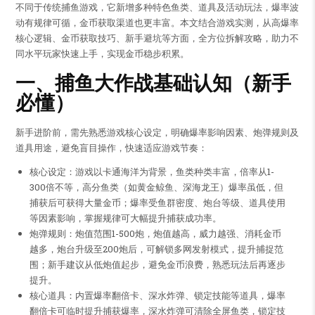
不同于传统捕鱼游戏，它新增多种特色鱼类、道具及活动玩法，爆率波
动有规律可循，金币获取渠道也更丰富。本文结合游戏实测，从高爆率
核心逻辑、金币获取技巧、新手避坑等方面，全方位拆解攻略，助力不
同水平玩家快速上手，实现金币稳步积累。
一、捕鱼大作战基础认知（新手
必懂）
新手进阶前，需先熟悉游戏核心设定，明确爆率影响因素、炮弹规则及
道具用途，避免盲目操作，快速适应游戏节奏：
核心设定：游戏以卡通海洋为背景，鱼类种类丰富，倍率从1-
300倍不等，高分鱼类（如黄金鲸鱼、深海龙王）爆率虽低，但
捕获后可获得大量金币；爆率受鱼群密度、炮台等级、道具使用
等因素影响，掌握规律可大幅提升捕获成功率。
炮弹规则：炮值范围1-500炮，炮值越高，威力越强、消耗金币
越多，炮台升级至200炮后，可解锁多网发射模式，提升捕捉范
围；新手建议从低炮值起步，避免金币浪费，熟悉玩法后再逐步
提升。
核心道具：内置爆率翻倍卡、深水炸弹、锁定技能等道具，爆率
翻倍卡可临时提升捕获爆率，深水炸弹可清除全屏鱼类，锁定技