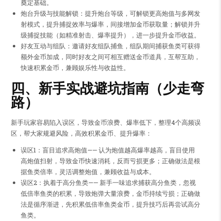
奠定基础。
炮台升级与技能解锁：提升炮台等级，可解锁更高炮值与多网发
射模式，提升捕捉效率与爆率，间接增加金币获取量；解锁并升
级捕捉技能（如精准射击、爆率提升），进一步提升金币收益。
好友互动与组队：邀请好友组队捕鱼，组队期间捕获鱼类可获得
额外金币加成，同时好友之间可相互赠送金币道具，互帮互助，
快速积累金币，兼顾娱乐性与收益性。
四、新手实战避坑指南（少走弯
路）
新手玩家容易陷入误区，导致金币浪费、爆率低下，整理4个高频误
区，帮大家规避风险，高效积累金币、提升爆率：
误区1：盲目追求高炮值—— 认为炮值越高爆率越高，盲目使用
高炮值扫射，导致金币快速消耗，反而亏损更多；正确做法是根
据鱼类倍率，灵活调整炮值，兼顾收益与成本。
误区2：执着于高分鱼类—— 新手一味追求捕获高分鱼类，忽视
低倍率鱼类的积累，导致炮弹大量浪费，金币持续亏损；正确做
法是循序渐进，先积累低倍率鱼类金币，提升技巧后再尝试高分
鱼类。