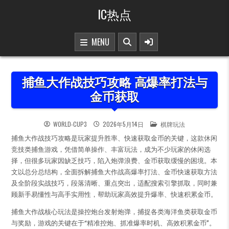
Skip to content
IC热点
MENU
捕鱼大作战技巧攻略 高爆率打法与
金币获取
POSTED IN
WORLD-CUP3
2026年5月14日
棋牌玩法
捕鱼大作战技巧攻略是玩家提升胜率、快速获取金币的关键，这款休闲
竞技类捕鱼游戏，凭借简单操作、丰富玩法，成为不少玩家的休闲选
择，但很多玩家因缺乏技巧，陷入炮弹浪费、金币获取缓慢的困境。本
文以总分总结构，全面拆解捕鱼大作战高爆率打法、金币快速获取方法
及全阶段实战技巧，段落清晰、重点突出，适配搜索引擎抓取，同时兼
顾新手易懂性与高手实用性，帮助玩家高效提升爆率、快速积累金币。
捕鱼大作战核心玩法是操控炮台发射炮弹，捕捉各类海洋鱼类获取金币
与奖励，游戏的关键在于“精准控炮、抓准爆率时机、高效积累金币”。