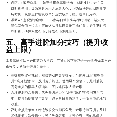
误区3：浪费道具—— 随意使用爆率翻倍卡、锁定技能，未在关
键时机使用，导致道具效果无法最大化；正确做法是规划道具使
用时机，聚焦鱼群密集或高分鱼类场景，提升道具利用率。
误区4：忽视活动福利—— 不参与日常任务与限时活动，错失大
量免费金币与道具；正确做法是每日登录完成任务，抓住限时活
动时机，快速积累金币，降低金币消耗压力。
五、高手进阶加分技巧（提升收
益上限）
掌握基础打法与金币获取方法后，可通过以下技巧进一步提升爆率与金
币收益，从新手进阶为高手：
掌握爆率波动规律：观察游戏内爆率提示，当屏幕出现“爆率提
升”“高分预警”时，及时提升炮值、使用爆率翻倍卡，此时捕获
高分鱼类的概率大幅增加，可快速获取大量金币。
合理规划炮台升级：优先升级炮台的“爆率加成”与“多网发射”功
能，提升捕捉效率与爆率，避免盲目升级炮值，平衡金币消耗与
收益。
及时止损控节奏：若连续多次未捕获鱼类、金币持续亏损，及时
降低炮值，暂停操作，等待鱼群聚集，调整心态，切勿急躁追