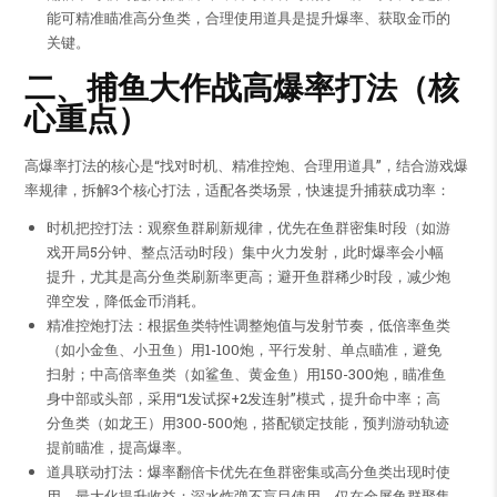
能可精准瞄准高分鱼类，合理使用道具是提升爆率、获取金币的
关键。
二、捕鱼大作战高爆率打法（核
心重点）
高爆率打法的核心是“找对时机、精准控炮、合理用道具”，结合游戏爆
率规律，拆解3个核心打法，适配各类场景，快速提升捕获成功率：
时机把控打法：观察鱼群刷新规律，优先在鱼群密集时段（如游
戏开局5分钟、整点活动时段）集中火力发射，此时爆率会小幅
提升，尤其是高分鱼类刷新率更高；避开鱼群稀少时段，减少炮
弹空发，降低金币消耗。
精准控炮打法：根据鱼类特性调整炮值与发射节奏，低倍率鱼类
（如小金鱼、小丑鱼）用1-100炮，平行发射、单点瞄准，避免
扫射；中高倍率鱼类（如鲨鱼、黄金鱼）用150-300炮，瞄准鱼
身中部或头部，采用“1发试探+2发连射”模式，提升命中率；高
分鱼类（如龙王）用300-500炮，搭配锁定技能，预判游动轨迹
提前瞄准，提高爆率。
道具联动打法：爆率翻倍卡优先在鱼群密集或高分鱼类出现时使
用，最大化提升收益；深水炸弹不盲目使用，仅在全屏鱼群聚集