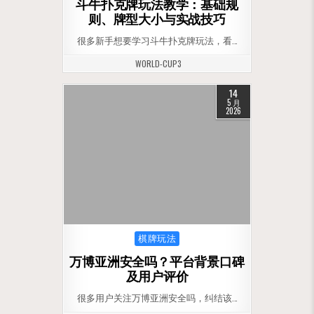
斗牛扑克牌玩法教学：基础规
则、牌型大小与实战技巧
很多新手想要学习斗牛扑克牌玩法，看…
WORLD-CUP3
14
5 月
2026
Posted in
棋牌玩法
万博亚洲安全吗？平台背景口碑
及用户评价
很多用户关注万博亚洲安全吗，纠结该…