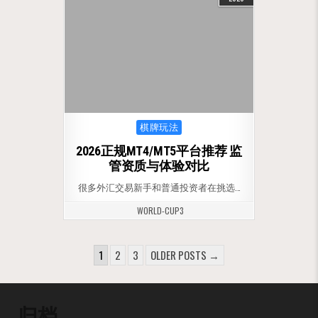
Posted in
棋牌玩法
2026正规MT4/MT5平台推荐 监
管资质与体验对比
很多外汇交易新手和普通投资者在挑选…
WORLD-CUP3
文章分页
1
2
3
OLDER POSTS →
归档