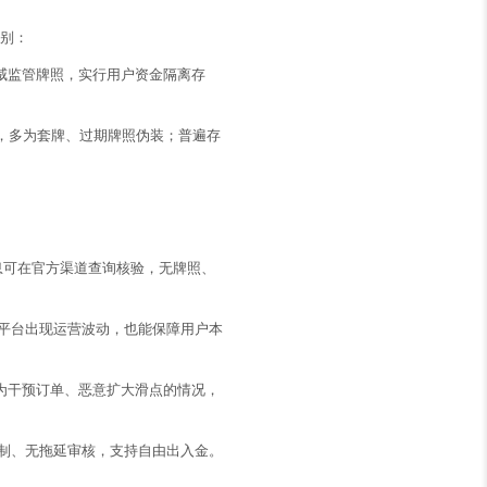
地别：
威监管牌照，实行用户资金隔离存
，多为套牌、过期牌照伪装；普遍存
息可在官方渠道查询核验，无牌照、
平台出现运营波动，也能保障用户本
为干预订单、恶意扩大滑点的情况，
制、无拖延审核，支持自由出入金。