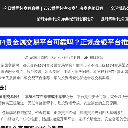
今日世界杯赛程直播｜2026世界杯淘汰赛与决赛完整日程
全球博彩
篮球实时比分,实时篮球比赛比分
足球即时比分直
T4贵金属交易平台可靠吗？正规金银平台
POSTED IN
WORLD-CUP3
2026年5月14日
棋牌玩法
金属交易时，都会疑惑MT4贵金属交易平台可靠吗，分不清正版MT4交易渠
遭遇恶意滑点、后台控盘、出金受限、本金亏损等问题。本文详解MT4贵金
026优质黄金白银交易平台推荐，帮助投资者安心筛选合规交易渠道。
提）
是通用交易软件，本身不存在靠谱或不靠谱之分
，平台是否安全可靠，完全取决
面伪装正规渠道，无任何监管背书，是投资者亏损、资金被套的主要原因。
，必须满足权威监管、资金隔离、正版交易终端、透明交易规则四大基础条件
用户口碑这几个核心维度，就能快速避开黑平台，选择长期稳定、安全合规的贵