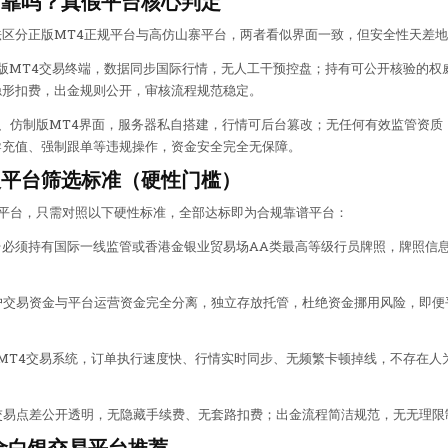
可靠吗？真假平台核心判定
区分正版MT4正规平台与高仿山寨平台，两者看似界面一致，但安全性天差
版MT4交易终端，数据同步国际行情，无人工干预控盘；持有可公开核验的权
隐形扣费，出金规则公开，审核流程规范稳定。
、仿制版MT4界面，服务器私自搭建，行情可后台篡改；无任何有效监管资质
导充值、强制跟单等违规操作，资金安全完全无保障。
银平台筛选标准（硬性门槛）
交易平台，只需对照以下硬性标准，全部达标即为合规靠谱平台：
台必须持有国际一线监管或香港金银业贸易场AA类最高等级行员牌照，牌照信
。
户交易资金与平台运营资金完全分离，独立存放托管，杜绝资金挪用风险，即便
MT4交易系统，订单执行速度快、行情实时同步、无频繁卡顿掉线，不存在人
交易点差公开透明，无隐藏手续费、无套路扣费；出金流程简洁规范，无无理限
黄金白银交易平台推荐