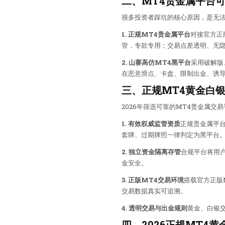
二、MT4贵金属平台
很多投资者踩坑的核心原因，是无法
1. 正规MT4贵金属平台
对接官方正
管，专款专用；交易点差透明、无
2. 山寨高仿MT4黑平台
采用破解版
在恶意滑点、卡盘、限制出金、诱
三、正规MT4黄金白
2026年筛选可靠的MT4贵金属
1. 有效权威监管资质
正规贵金属平
套牌、过期牌照一律判定为黑平台
2. 独立资金隔离存管
合规平台将用
金安全。
3. 正版MT4交易环境
搭载官方正版
交易数据真实可追溯。
4. 透明交易与出金规则
黄金、白银
四、2026正规MT4