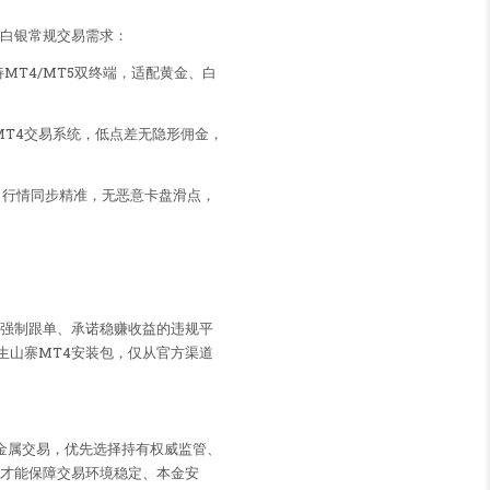
、白银常规交易需求：
MT4/MT5双终端，适配黄金、白
MT4交易系统，低点差无隐形佣金，
速，行情同步精准，无恶意卡盘滑点，
、强制跟单、承诺稳赚收益的违规平
生山寨MT4安装包，仅从官方渠道
贵金属交易，优先选择持有权威监管、
，才能保障交易环境稳定、本金安