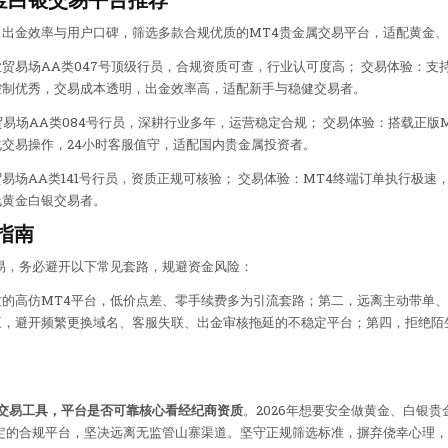
出金效率与用户口碑，筛选多款合规优质的MT4贵金属交易平台，适配黄金
贸易场AA类047号顶级行员，合规资质可查，行业认可度高； 交易体验：支持
控制优秀，交易成本透明，出金效率高，适配新手与稳健交易者。
易场AA类084号行员，深耕行业多年，运营稳定合规； 交易体验：搭载正版
交易操作，24小时客服值守，适配国内贵金属投资者。
易场AA类141号行员，资质正规可核验； 交易体验：MT4终端订单执行极
线黄金白银交易者。
指南
易，务必避开以下常见套路，规避资金风险：
的高仿MT4平台，低价点差、零手续费多为引流套路；第二，远离主动带单
，避开频繁更换域名、客服失联、出金审核拖延的不稳定平台；第四，拒绝陌
交易工具，平台是否可靠核心看经纪商资质
。2026年想要安全做黄金、白银
定的合规平台，坚决远离无监管山寨渠道。坚守正规筛选标准，摒弃侥幸心理