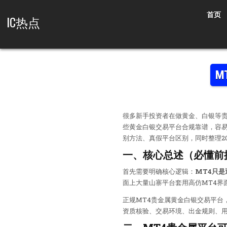
Skip to content
首页
IC热点
M
很多新手投资者在做黄金、白银等贵
些黄金白银交易平台合规靠谱，容易
别方法、真假平台区别，同时整理2
一、核心总述（必懂前
首先需要明确核心逻辑：
MT4只
面上大量山寨平台套用高仿MT4界
正规MT4贵金属黄金白银交易平台
资质核验、交易环境、出金规则、