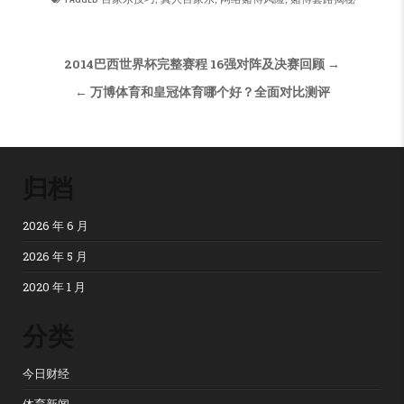
文章导航
2014巴西世界杯完整赛程 16强对阵及决赛回顾 →
← 万博体育和皇冠体育哪个好？全面对比测评
归档
2026 年 6 月
2026 年 5 月
2020 年 1 月
分类
今日财经