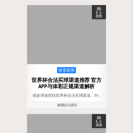
06
6 月
2026
Posted in
体育新闻
世界杯合法买球渠道推荐 官方
APP与体彩正规渠道解析
很多球迷想找世界杯合法买球渠道，纠…
WORLD-CUP3
06
6 月
2026