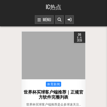
Skip to content
IC热点
MENU
06
6 月
2026
Posted in
体育新闻
世界杯买球客户端推荐｜正规官
方软件完整列表
世界杯买球客户端推荐是众多球迷关注…