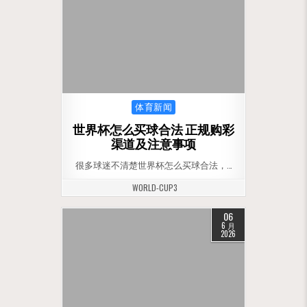
Posted in
体育新闻
世界杯怎么买球合法 正规购彩
渠道及注意事项
很多球迷不清楚世界杯怎么买球合法，…
WORLD-CUP3
06
6 月
2026