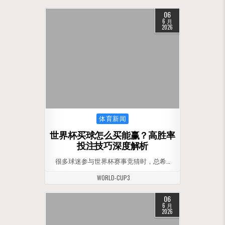
06
6 月
2026
Posted in
体育新闻
世界杯买球怎么买能赢？高胜率
投注技巧深度解析
很多球迷参与世界杯赛事竞猜时，总希…
WORLD-CUP3
06
6 月
2026