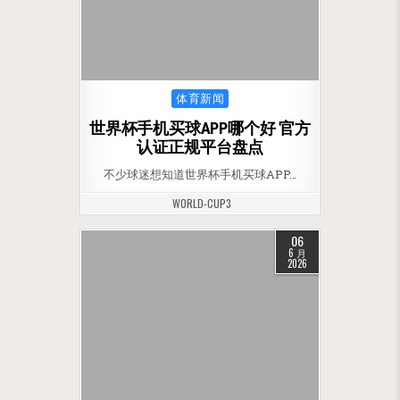
Posted in
体育新闻
世界杯手机买球APP哪个好 官方
认证正规平台盘点
不少球迷想知道世界杯手机买球APP…
WORLD-CUP3
06
6 月
2026