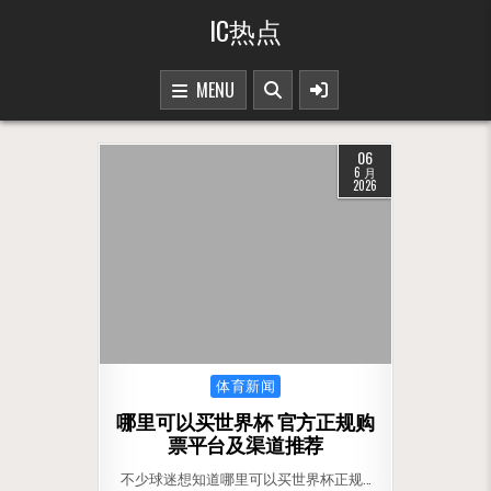
Skip to content
IC热点
MENU
06
6 月
2026
Posted in
体育新闻
哪里可以买世界杯 官方正规购
票平台及渠道推荐
不少球迷想知道哪里可以买世界杯正规…