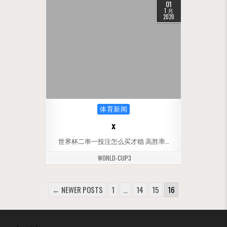
01
1 月
2020
Posted in
体育新闻
x
世界杯二串一投注怎么买才稳 高胜率…
WORLD-CUP3
文章分页
← NEWER POSTS
1
…
14
15
16