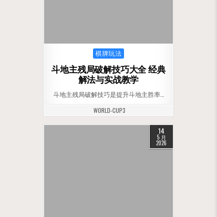
Posted in
棋牌玩法
斗地主残局破解技巧大全 经典
解法与实战教学
斗地主残局破解技巧是提升斗地主胜率…
WORLD-CUP3
14
5 月
2026