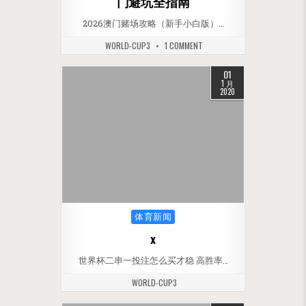
门避坑全指南
2026澳门赌场攻略（新手小白版）…
WORLD-CUP3
1 COMMENT
01
1 月
2020
Posted in
体育新闻
x
世界杯二串一投注怎么买才稳 高胜率…
WORLD-CUP3